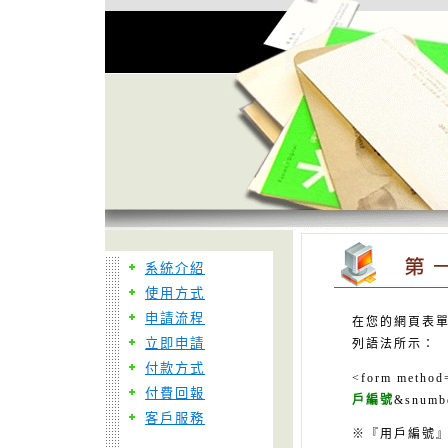
系統介紹
使用方式
申請流程
在您的網頁表單
立即申請
列語法所示：
付款方式
<form method=
付費回報
戶編號
&snumb
客戶服務
※『用戶編號